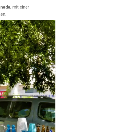
anada
, mit einer
nen.