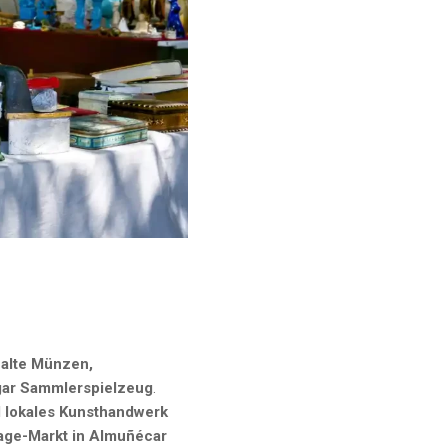
n
alte Münzen,
ogar Sammlerspielzeug
.
l
lokales Kunsthandwerk
age-Markt in Almuñécar