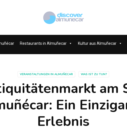
muñécar
Restaurants in Almuñecar
Kultur aus Almuñecar
VERANSTALTUNGEN IN ALMUÑECAR
WAS IST ZU TUN?
tiquitätenmarkt am 
muñécar: Ein Einziga
Erlebnis