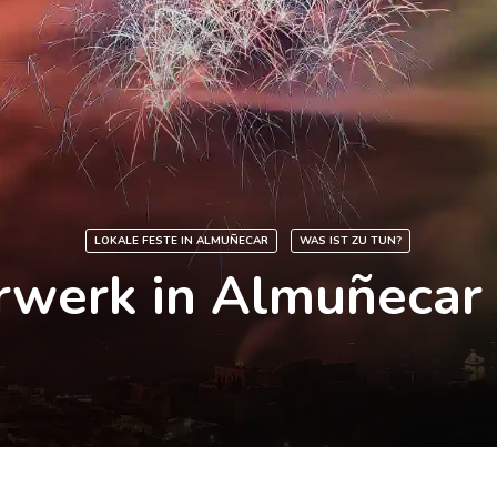
LOKALE FESTE IN ALMUÑECAR
WAS IST ZU TUN?
rwerk in Almuñecar