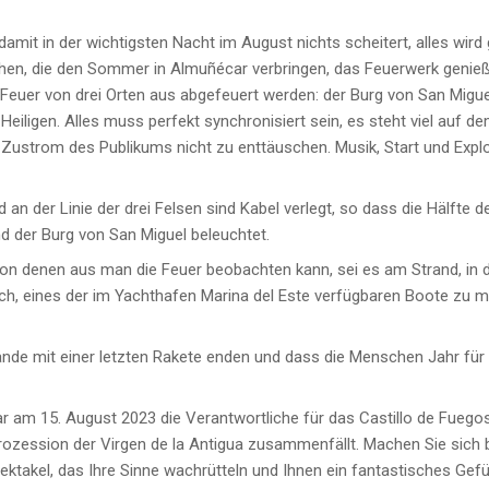
damit in der wichtigsten Nacht im August nichts scheitert, alles wird 
chen, die den Sommer in Almuñécar verbringen, das Feuerwerk genie
Feuer von drei Orten aus abgefeuert werden: der Burg von San Migue
iligen. Alles muss perfekt synchronisiert sein, es steht viel auf d
 Zustrom des Publikums nicht zu enttäuschen. Musik, Start und Expl
n der Linie der drei Felsen sind Kabel verlegt, so dass die Hälfte d
nd der Burg von San Miguel beleuchtet.
 von denen aus man die Feuer beobachten kann, sei es am Strand, in
ich, eines der im Yachthafen Marina del Este verfügbaren Boote zu
rände mit einer letzten Rakete enden und dass die Menschen Jahr fü
r am 15. August 2023 die Verantwortliche für das Castillo de Fuegos
 Prozession der Virgen de la Antigua zusammenfällt. Machen Sie sich b
ktakel, das Ihre Sinne wachrütteln und Ihnen ein fantastisches Gefü