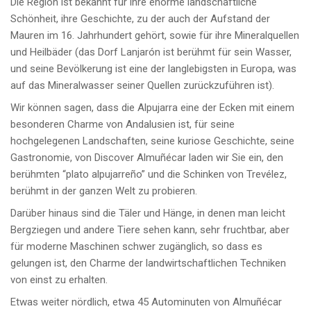
Die Region ist bekannt für ihre enorme landschaftliche
Schönheit, ihre Geschichte, zu der auch der Aufstand der
Mauren im 16. Jahrhundert gehört, sowie für ihre Mineralquellen
und Heilbäder (das Dorf Lanjarón ist berühmt für sein Wasser,
und seine Bevölkerung ist eine der langlebigsten in Europa, was
auf das Mineralwasser seiner Quellen zurückzuführen ist).
Wir können sagen, dass die Alpujarra eine der Ecken mit einem
besonderen Charme von Andalusien ist, für seine
hochgelegenen Landschaften, seine kuriose Geschichte, seine
Gastronomie, von Discover Almuñécar laden wir Sie ein, den
berühmten “plato alpujarreño” und die Schinken von Trevélez,
berühmt in der ganzen Welt zu probieren.
Darüber hinaus sind die Täler und Hänge, in denen man leicht
Bergziegen und andere Tiere sehen kann, sehr fruchtbar, aber
für moderne Maschinen schwer zugänglich, so dass es
gelungen ist, den Charme der landwirtschaftlichen Techniken
von einst zu erhalten.
Etwas weiter nördlich, etwa 45 Autominuten von Almuñécar