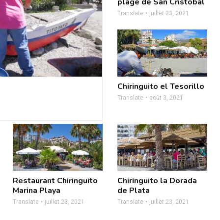
plage de San Cristóbal
Translate
juillet 23, 2021
Chiringuito el Tesorillo
Translate
août 3, 2021
Restaurant Chiringuito
Chiringuito la Dorada
Marina Playa
de Plata
Translate
juillet 23, 2021
Translate
juillet 23, 2021