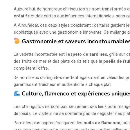
Aujourd’hui, de nombreux chiringuitos se sont transformés e
créatifs
et des cartes aux influences internationales, sans oub
À Almuñécar, ces deux styles coexistent : certains gardent 
sophistiquée avec une gastronomie innovante. Ce mélange d’hé
Gastronomie et saveurs incontournable
La vedette incontestée est l’
espeto de sardines
, grillé sur
des fruits de mer et des plats de riz tels que la
paella de fru
complètent l’offre.
De nombreux chiringuitos mettent également en valeur les p
garantissant fraîcheur et authenticité à chaque plat.
Culture, flamenco et expériences unique
Les chiringuitos ne sont pas seulement des lieux pour mange
de loisirs. Le visiteur ne se contente pas de déguster des pla
Parmi les plus appréciés figurent les
nuits de flamenco
, où
la culture andalouse tout en savourant une sardine grillée ou 