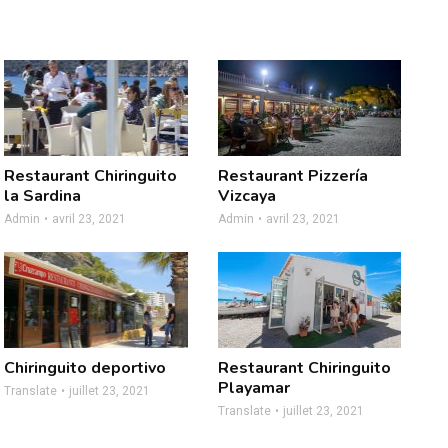
Restaurant Chiringuito
Restaurant Pizzería
la Sardina
Vizcaya
Admin
avril 23, 2021
Admin
avril 23, 2021
Chiringuito deportivo
Restaurant Chiringuito
Playamar
Translate
juillet 23, 2021
Translate
juillet 23, 2021