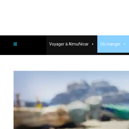
Voyager à Almuñécar
Où manger