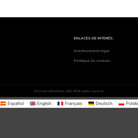
ENLACES DE INTERÉS:
Avertissement légal
Politique de cookies
Discover Almuñécar 2021 ©All rights reservd.
Español
English
Français
Deutsch
Polski