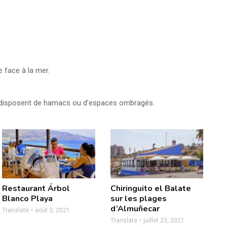
 face à la mer.
r et disposent de hamacs ou d’espaces ombragés.
Restaurant Árbol
Chiringuito el Balate
Blanco Playa
sur les plages
d’Almuñecar
Translate
août 3, 2021
Translate
juillet 23, 2021