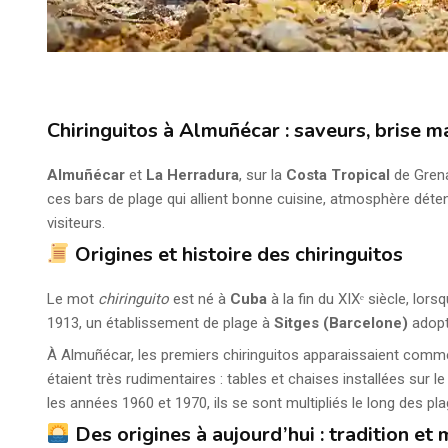
Chiringuitos à Almuñécar : saveurs, brise m
Almuñécar
et
La Herradura
, sur la
Costa Tropical
de Grena
ces bars de plage qui allient bonne cuisine, atmosphère déte
visiteurs.
Origines et histoire des chiringuitos
Le mot
chiringuito
est né à
Cuba
à la fin du XIXᵉ siècle, lor
1913, un établissement de plage à
Sitges (Barcelone)
adopt
À Almuñécar, les premiers chiringuitos apparaissaient com
étaient très rudimentaires : tables et chaises installées sur 
les années 1960 et 1970, ils se sont multipliés le long des pl
Des origines à aujourd’hui : tradition et