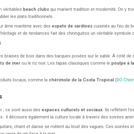
n véritables
beach clubs
qui marient tradition et modernité. On y t
lier les plats traditionnels.
leur âme maritime avec des
espeto de sardines
cuisinés au feu de b
ritage et de tendances fait des chiringuitos un véritable symbole du
s
 des braises de bois dans des barques posées sur le sable. À côté de
its de mer
ou le riz noir. Les tapas classiques comme le
poulpe à l
roduits locaux, comme la
chérimole de la Costa Tropical
(
DO Chir
s
r ; ce sont aussi des
espaces culturels et sociaux
. Ils reflètent l
ts : il découvre également la culture locale à travers des soirées an
 guitare, chant et danse se mêlent au bruit des vagues. Ces soirées 
un verre de vin face à la mer.