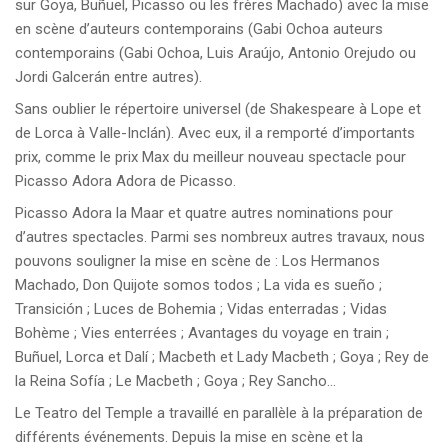
sur Goya, Buñuel, Picasso ou les frères Machado) avec la mise
en scène d’auteurs contemporains (Gabi Ochoa auteurs
contemporains (Gabi Ochoa, Luis Araújo, Antonio Orejudo ou
Jordi Galcerán entre autres).
Sans oublier le répertoire universel (de Shakespeare à Lope et
de Lorca à Valle-Inclán). Avec eux, il a remporté d’importants
prix, comme le prix Max du meilleur nouveau spectacle pour
Picasso Adora Adora de Picasso.
Picasso Adora la Maar et quatre autres nominations pour
d’autres spectacles. Parmi ses nombreux autres travaux, nous
pouvons souligner la mise en scène de : Los Hermanos
Machado, Don Quijote somos todos ; La vida es sueño ;
Transición ; Luces de Bohemia ; Vidas enterradas ; Vidas
Bohème ; Vies enterrées ; Avantages du voyage en train ;
Buñuel, Lorca et Dalí ; Macbeth et Lady Macbeth ; Goya ; Rey de
la Reina Sofía ; Le Macbeth ; Goya ; Rey Sancho…
Le Teatro del Temple a travaillé en parallèle à la préparation de
différents événements. Depuis la mise en scène et la