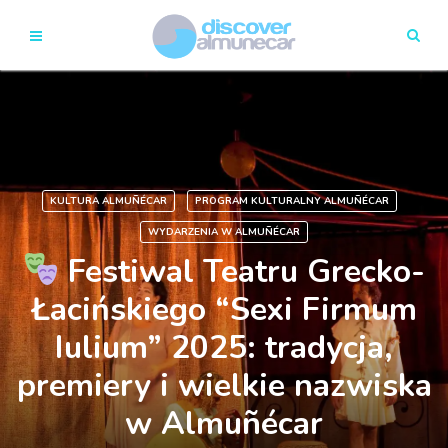
KULTURA ALMUÑÉCAR
PROGRAM KULTURALNY ALMUÑÉCAR
WYDARZENIA W ALMUÑÉCAR
Festiwal Teatru Grecko-
Łacińskiego “Sexi Firmum
Iulium” 2025: tradycja,
premiery i wielkie nazwiska
w Almuñécar