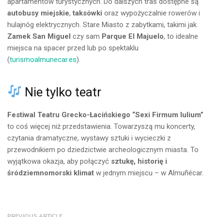
apartamentów turystycznych. Do dalszych tras dostępne są
autobusy miejskie
,
taksówki
oraz wypożyczalnie rowerów i
hulajnóg elektrycznych. Stare Miasto z zabytkami, takimi jak
Zamek San Miguel
czy sam
Parque El Majuelo
, to idealne
miejsca na spacer przed lub po spektaklu
(
turismoalmunecar.es
).
Nie tylko teatr
Festiwal Teatru Grecko-Łacińskiego “Sexi Firmum Iulium”
to coś więcej niż przedstawienia. Towarzyszą mu koncerty,
czytania dramatyczne, wystawy sztuki i wycieczki z
przewodnikiem po dziedzictwie archeologicznym miasta. To
wyjątkowa okazja, aby połączyć
sztukę, historię i
śródziemnomorski klimat
w jednym miejscu – w Almuñécar.
PREVIOUS ARTICLE