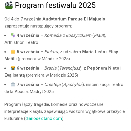
Program festiwalu 2025
Od 4 do 7 września
Audytorium Parque El Majuelo
zaprezentuje następujący program:
4 września
–
Komedia z koszyczkiem
(
Plaut
),
Arthistrión Teatro
5 września
–
Elektra
, z udziałem
María León
i
Elisy
Matilli
(premiera w Méridzie 2025)
6 września
–
Bracia
(
Terencjusz
), z
Pepónem Nieto
i
Evą Isantą
(premiera w Méridzie 2025)
7 września
–
Oresteja
(
Ajschylos
), inscenizacja Teatro
de la Abadía, Madryt 2025
Program łączy tragedie, komedie oraz nowoczesne
interpretacje klasyki, zapewniając widzom wyjątkowe przeżycie
kulturalne (
diariosexitano.com
).