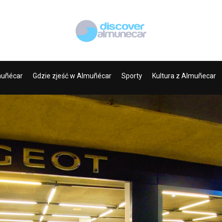
muñécar
Gdzie zjeść w Almuñécar
Sporty
Kultura z Almuñecar