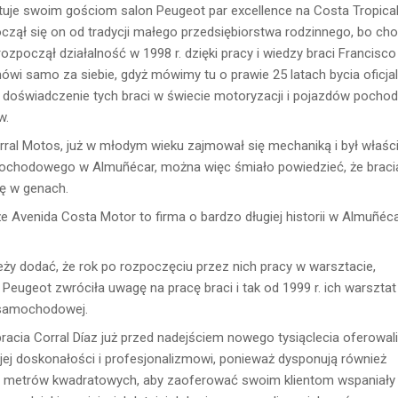
uje swoim gościom salon Peugeot par excellence na Costa Tropical
oczął się on od tradycji małego przedsiębiorstwa rodzinnego, bo ch
zpoczął działalność w 1998 r. dzięki pracy i wiedzy braci Francisco
mówi samo za siebie, gdyż mówimy tu o prawie 25 latach bycia oficj
 doświadczenie tych braci w świecie motoryzacji i pojazdów pochod
w.
orral Motos, już w młodym wieku zajmował się mechaniką i był właśc
ochodowego w Almuñécar, można więc śmiało powiedzieć, że braci
ję w genach.
że Avenida Costa Motor to firma o bardzo długiej historii w Almuñéca
ży dodać, że rok po rozpoczęciu przez nich pracy w warsztacie,
Peugeot zwróciła uwagę na pracę braci i tak od 1999 r. ich warsztat
i samochodowej.
racia Corral Díaz już przed nadejściem nowego tysiąclecia oferowal
ojej doskonałości i profesjonalizmowi, ponieważ dysponują również
0 metrów kwadratowych, aby zaoferować swoim klientom wspaniały