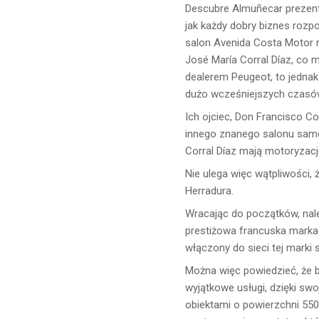
Descubre Almuñecar prezent
jak każdy dobry biznes rozp
salon Avenida Costa Motor ro
José María Corral Díaz, co 
dealerem Peugeot, to jednak
dużo wcześniejszych czasó
Ich ojciec, Don Francisco C
innego znanego salonu sam
Corral Díaz mają motoryzac
Nie ulega więc wątpliwości, 
Herradura.
Wracając do początków, nale
prestiżowa francuska marka 
włączony do sieci tej mark
Można więc powiedzieć, że b
wyjątkowe usługi, dzięki sw
obiektami o powierzchni 55