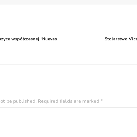
zyce współczesnej “Nuevas
Stolarstwo Vic
ot be published. Required fields are marked *