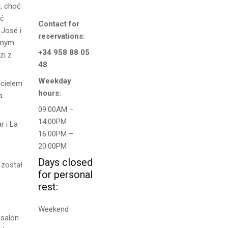
, choć
oć
Contact for
 José i
reservations:
alnym
+34 958 88 05
zi z
48
Weekday
icielem
hours:
a
09:00AM –
14:00PM
r i La
16:00PM –
20:00PM
Days closed
 został
for personal
rest:
i
Weekend
 salon