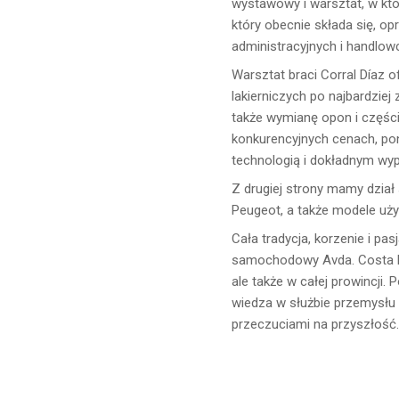
wystawowy i warsztat, w któr
który obecnie składa się, o
administracyjnych i handlow
Warsztat braci Corral Díaz o
lakierniczych po najbardzi
także wymianę opon i częśc
konkurencyjnych cenach, po
technologią i dokładnym wyp
Z drugiej strony mamy dzia
Peugeot, a także modele uż
Cała tradycja, korzenie i pa
samochodowy Avda. Costa Mot
ale także w całej prowincji. 
wiedza w służbie przemysłu 
przeczuciami na przyszłość