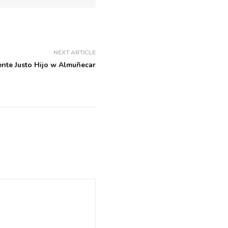
NEXT ARTICLE
ente Justo Hijo w Almuñecar