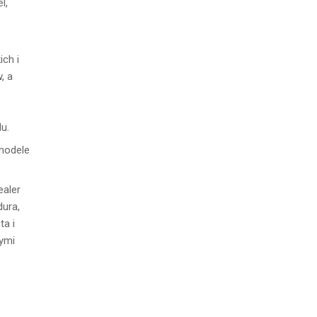
l,
ich i
, a
u.
 modele
ealer
dura,
ta i
rymi