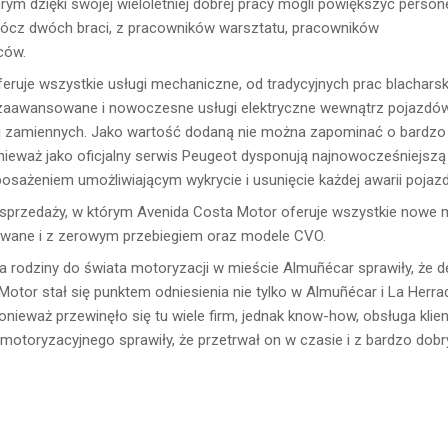
ym dzięki swojej wieloletniej dobrej pracy mogli powiększyć persone
prócz dwóch braci, z pracowników warsztatu, pracowników
ców.
feruje wszystkie usługi mechaniczne, od tradycyjnych prac blacharsk
ej zaawansowane i nowoczesne usługi elektryczne wewnątrz pojazdów
i zamiennych. Jako wartość dodaną nie można zapominać o bardzo
nieważ jako oficjalny serwis Peugeot dysponują najnowocześniejszą
osażeniem umożliwiającym wykrycie i usunięcie każdej awarii pojazd
ł sprzedaży, w którym Avenida Costa Motor oferuje wszystkie nowe
ywane i z zerowym przebiegiem oraz modele CVO.
sja rodziny do świata motoryzacji w mieście Almuñécar sprawiły, że d
or stał się punktem odniesienia nie tylko w Almuñécar i La Herra
Ponieważ przewinęło się tu wiele firm, jednak know-how, obsługa klien
motoryzacyjnego sprawiły, że przetrwał on w czasie i z bardzo dob
.