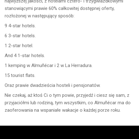
najwyższej jakości, z hotelami cztero- i trzygwiazdkowymi
stanowiącymi prawie 60% całkowitej dostępnej oferty,
rozłożonej w następujący sposób:
9 4-star hotels.
6 3-star hotels.
1 2-star hotel.
And 4 1-star hotels.
1 kemping w Almuñécar i 2 w La Herradura.
15 tourist flats.
Oraz prawie dwadzieścia hosteli i pensjonatów.
Nie czekaj, aż ktoś Ci o tym powie, przyjedź i ciesz się sam, z
przyjaciółmi lub rodziną, tym wszystkim, co Almuñécar ma do
zaoferowania na wspaniałe wakacje o każdej porze roku.