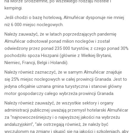
na Morze Śródziemne, po wszelkiego rodzaju hostele i
kempingi.
Jeśli chodzi o bazę hotelową, Almuñécar dysponuje nie mniej
niż 6 000 miejsc noclegowych.
Należy zauważyć, że w latach poprzedzających pandemię
Almuñécar odnotował ponad milion noclegów i został
odwiedzony przez ponad 235 000 turystów, z czego ponad 30%
pochodziło spoza Hiszpanii (głównie z Wielkiej Brytanii,
Niemiec, Francji, Belgii i Holandii).
Należy również zaznaczyć, że w samym Almuñécar znajduje
się 25% miejsc noclegowych w całej prowincji Granada. Jest to
jedyna oficjalnie uznana gmina turystyczna i stanowi główny
motor gospodarczy całego wybrzeża prowincji Granada.
Należy również zauważyć, że wszystkie sektory i organy
administracji publicznej uważają przemysł hotelarski Almuñécar
za “najnowocześniejszy i o najwyższej jakości na wybrzeżu
andaluzyjskim”, “ale ostrzegają również, że należy być
wyczulonym na zmiany i skupić się na jakości i szkoleniach, aby