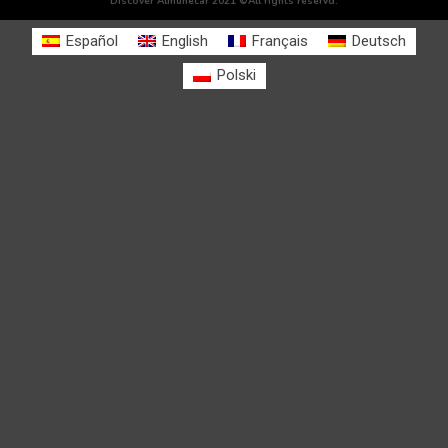
Discover Almuñécar 2021 ©All rights reservd.
Español
English
Français
Deutsch
Polski