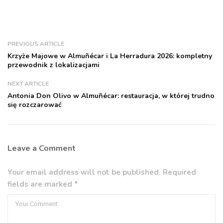
PREVIOUS ARTICLE
Krzyże Majowe w Almuñécar i La Herradura 2026: kompletny
przewodnik z lokalizacjami
NEXT ARTICLE
Antonia Don Olivo w Almuñécar: restauracja, w której trudno
się rozczarować
Leave a Comment
Your email address will not be published. Required
fields are marked *