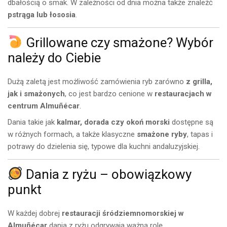
dbałością o smak. W zależności od dnia można także znaleźć
pstrąga lub łososia
.
Grillowane czy smażone? Wybór
należy do Ciebie
Dużą zaletą jest możliwość zamówienia ryb zarówno
z grilla,
jak i smażonych
, co jest bardzo cenione w
restauracjach w
centrum Almuñécar
.
Dania takie jak
kalmar, dorada czy okoń morski
dostępne są
w różnych formach, a także klasyczne
smażone ryby
, tapas i
potrawy do dzielenia się, typowe dla kuchni andaluzyjskiej.
Dania z ryżu – obowiązkowy
punkt
W każdej dobrej
restauracji śródziemnomorskiej w
Almuñécar
dania z ryżu odgrywają ważną rolę.