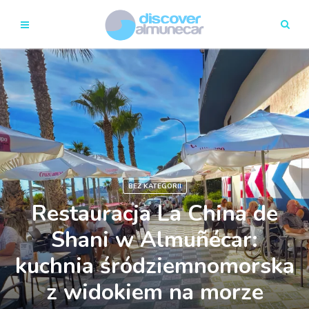
BEZ KATEGORII
Restauracja La China de
Shani w Almuñécar:
kuchnia śródziemnomorska
z widokiem na morze