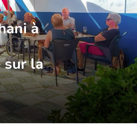
hani à
 sur la