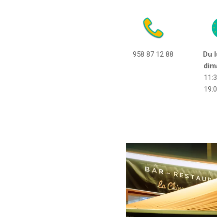
958 87 12 88
Du l
dim
11:
19: