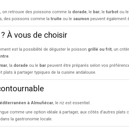
es, on retrouve des poissons comme la
dorade
, le
bar
, le
turbot
ou l
ges, des poissons comme la
truite
ou le
saumon
peuvent également ê
t ? À vous de choisir
sement est la possibilité de déguster le poisson
grillé ou frit
, un crit
entre
.
amar
, la
dorade
ou le
bar
peuvent être préparés selon vos préféren
et plats à partager typiques de la cuisine andalouse.
ncontournable
méditerranéen à Almuñécar
, le riz est essentiel.
ingue comme une option idéale à partager, aux côtés d’autres plat
s dans la gastronomie locale.