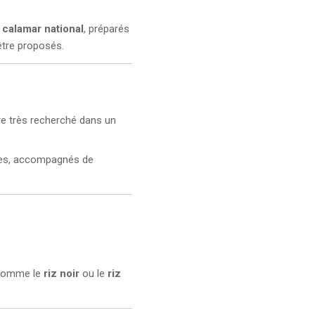
e
calamar national
, préparés
tre proposés.
ère très recherché dans un
ces, accompagnés de
s comme le
riz noir
ou le
riz