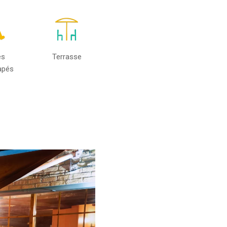
ès
Terrasse
apés