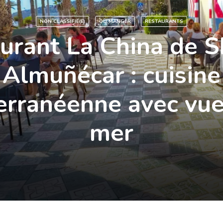
NON CLASSIFIÉ(E)
OÙ MANGER
RESTAURANTS
urant La China de S
Almuñécar : cuisine
rranéenne avec vue
mer