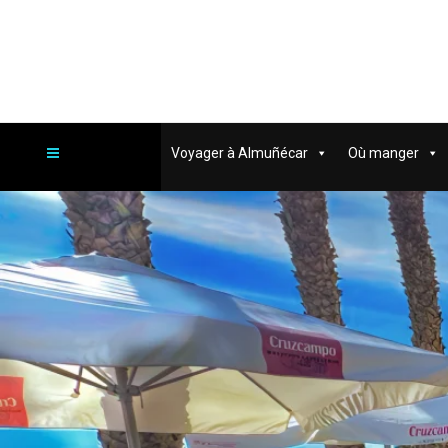
Voyager à Almuñécar
Où manger