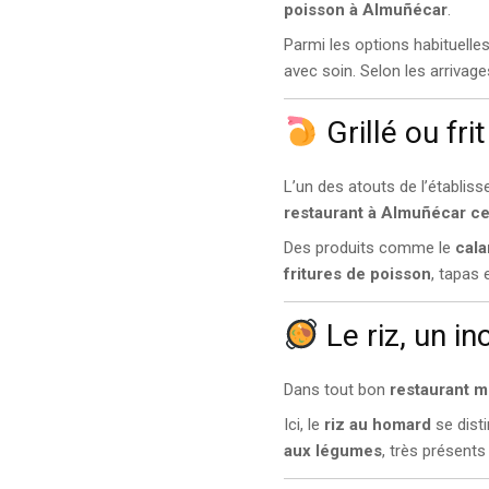
poisson à Almuñécar
.
Parmi les options habituell
avec soin. Selon les arriva
Grillé ou fri
L’un des atouts de l’établis
restaurant à Almuñécar c
Des produits comme le
cal
fritures de poisson
, tapas 
Le riz, un i
Dans tout bon
restaurant 
Ici, le
riz au homard
se dist
aux légumes
, très présent