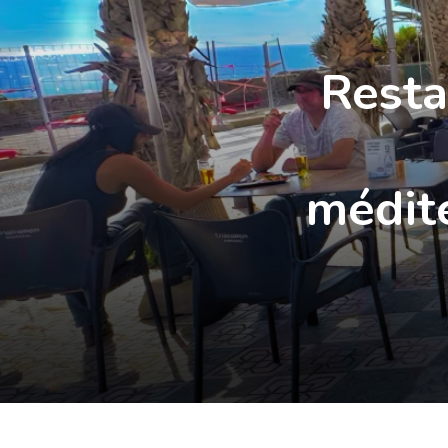
Resta
médite