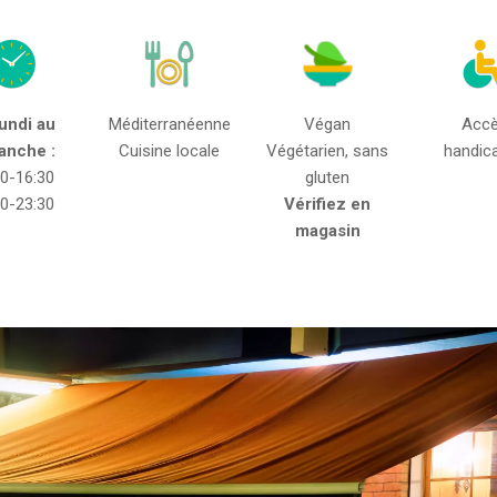
undi au
Méditerranéenne
Végan
Acc
anche :
Cuisine locale
Végétarien, sans
handic
30-16:30
gluten
00-23:30
Vérifiez en
magasin