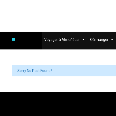
Voyager à Almuñécar
Où manger
Sorry No Post Found !