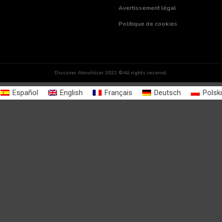
Avertissement légal
Politique de cookies
Discover Almuñécar 2021 ©All rights reservd.
Español
English
Français
Deutsch
Polski