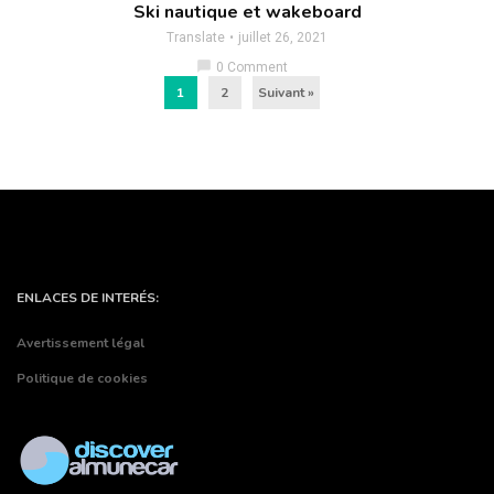
Ski nautique et wakeboard
Translate
juillet 26, 2021
chat_bubble
0 Comment
1
2
Suivant »
ENLACES DE INTERÉS:
Avertissement légal
Politique de cookies