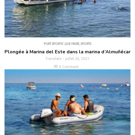
PORT SPORTIF
,
QUE FAIRE
,
SPORTS
Plongée à Marina del Este dans la marina d’Almuñécar
Translate
juillet 26, 2021
chat_bubble
0 Comment