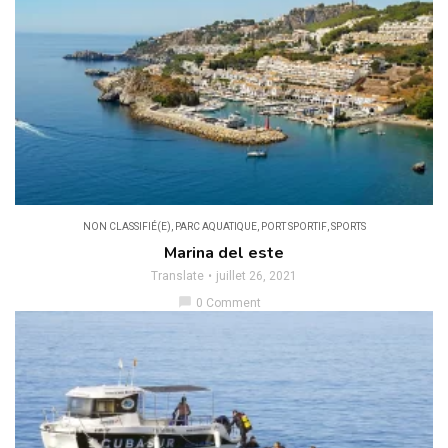
NON CLASSIFIÉ(E)
,
PARC AQUATIQUE
,
PORT SPORTIF
,
SPORTS
Marina del este
Translate
juillet 26, 2021
chat_bubble
0 Comment