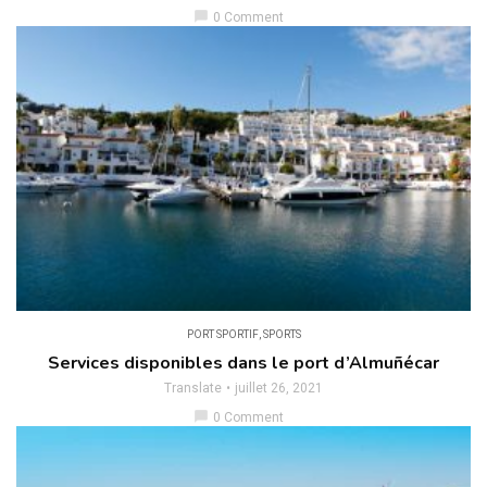
chat_bubble
0 Comment
PORT SPORTIF
,
SPORTS
Services disponibles dans le port d’Almuñécar
Translate
juillet 26, 2021
chat_bubble
0 Comment