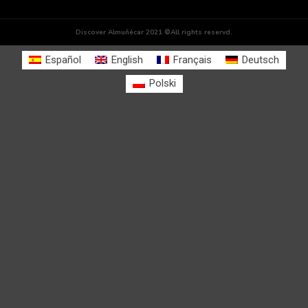
Discover Almuñécar 2021 ©All rights reservd.
Español
English
Français
Deutsch
Polski