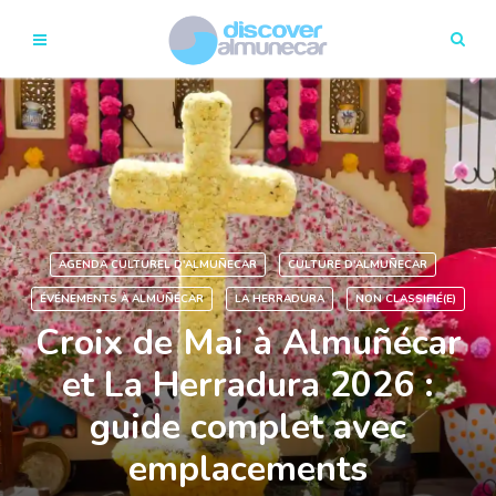
AGENDA CULTUREL D'ALMUÑECAR
CULTURE D'ALMUÑECAR
ÉVÉNEMENTS À ALMUÑÉCAR
LA HERRADURA
NON CLASSIFIÉ(E)
Croix de Mai à Almuñécar
et La Herradura 2026 :
guide complet avec
emplacements