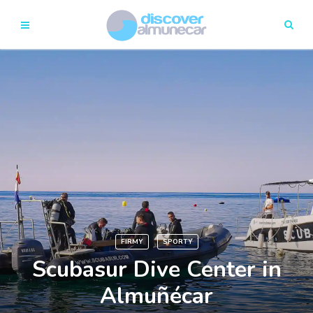
FIRMY
SPORTY
Scubasur Dive Center in
Almuñécar