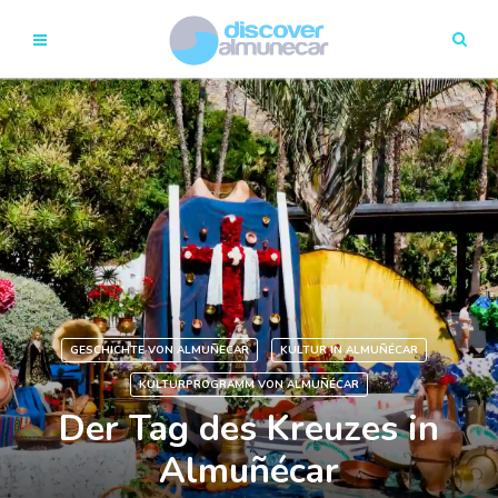
GESCHICHTE VON ALMUÑECAR
KULTUR IN ALMUÑÉCAR
KULTURPROGRAMM VON ALMUÑÉCAR
Der Tag des Kreuzes in
Almuñécar