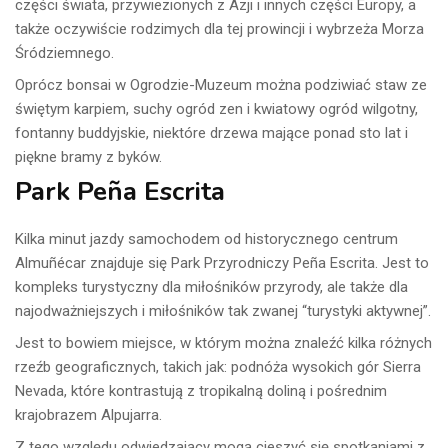
części świata, przywiezionych z Azji i innych części Europy, a
także oczywiście rodzimych dla tej prowincji i wybrzeża Morza
Śródziemnego.
Oprócz bonsai w Ogrodzie-Muzeum można podziwiać staw ze
świętym karpiem, suchy ogród zen i kwiatowy ogród wilgotny,
fontanny buddyjskie, niektóre drzewa mające ponad sto lat i
piękne bramy z byków.
Park Peña Escrita
Kilka minut jazdy samochodem od historycznego centrum
Almuñécar znajduje się Park Przyrodniczy Peña Escrita. Jest to
kompleks turystyczny dla miłośników przyrody, ale także dla
najodważniejszych i miłośników tak zwanej “turystyki aktywnej”.
Jest to bowiem miejsce, w którym można znaleźć kilka różnych
rzeźb geograficznych, takich jak: podnóża wysokich gór Sierra
Nevada, które kontrastują z tropikalną doliną i pośrednim
krajobrazem Alpujarra.
Z tego względu odwiedzający mogą cieszyć się spotkaniami z