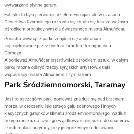
wytwarzano słynne garum.
Fabryka ta była pierwotnie dziełem Fenicjan, ale w czasach
Cesarstwa Rzymskiego rozrosła się i stała się bardzo ważnym
ośrodkiem produkcyjnym dla ówczesnego miasta Almuñécar.
Ponadto wewnątrz parku znajduje się audytorium
zaprojektowane przez mistrza Timoteo Urrengoechea
Gomeza.
A ponieważ Almuñécar jest również ośrodkiem sztuki, w całym
parku można odkryć rzeźby syryjskich artystów, dzięki
współpracy miasta Almuñécar z tym krajem.
Park Śródziemnomorski, Taramay
Jest to szczególny park, ponieważ znajduje się nad brzegiem
morza, w otoczeniu liściastego gaju sosnowego i innych
klasycznych gatunków klimatu śródziemnomorskiego, wzdłuż
brzegu morza, co czyni go wyjątkowym miejscem do spacerów
i kontemplacji przyrody, przy jednoczesnym odczuwaniu