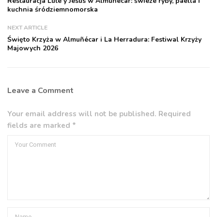
Restauracja Lute y Jesús w Almuñécar: świeże ryby, paella i
kuchnia śródziemnomorska
NEXT ARTICLE
Święto Krzyża w Almuñécar i La Herradura: Festiwal Krzyży
Majowych 2026
Leave a Comment
Your email address will not be published. Required
fields are marked *