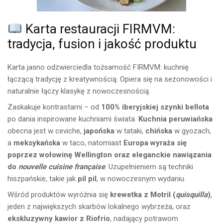
Karta restauracji FIRMVM:
tradycja, fusion i jakość produktu
Karta jasno odzwierciedla tożsamość FIRMVM: kuchnię
łączącą tradycję z kreatywnością. Opiera się na sezonowości i
naturalnie łączy klasykę z nowoczesnością.
Zaskakuje kontrastami – od
100% iberyjskiej szynki bellota
po dania inspirowane kuchniami świata.
Kuchnia peruwiańska
obecna jest w ceviche,
japońska
w tataki,
chińska
w gyozach,
a
meksykańska
w taco, natomiast
Europa wyraża się
poprzez wołowinę Wellington oraz eleganckie nawiązania
do
nouvelle cuisine française
. Uzupełnieniem są techniki
hiszpańskie, takie jak
pil pil
, w nowoczesnym wydaniu.
Wśród produktów wyróżnia się
krewetka z Motril (
quisquilla
)
,
jeden z największych skarbów lokalnego wybrzeża, oraz
ekskluzywny kawior z Riofrío
, nadający potrawom