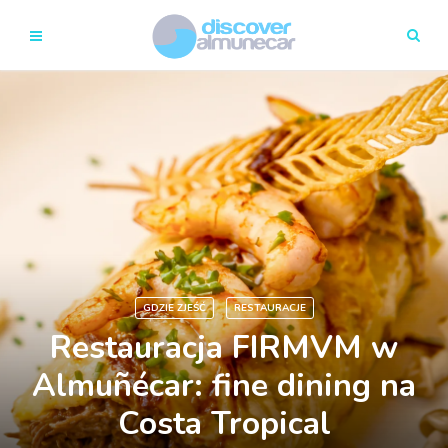
GDZIE ZJEŚĆ
RESTAURACJE
Restauracja FIRMVM w
Almuñécar: fine dining na
Costa Tropical