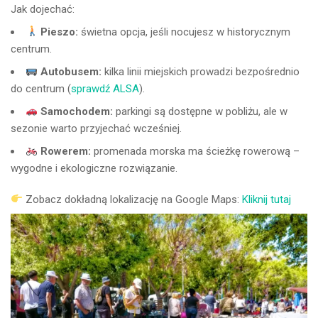
Jak dojechać:
Pieszo:
świetna opcja, jeśli nocujesz w historycznym
centrum.
Autobusem:
kilka linii miejskich prowadzi bezpośrednio
do centrum (
sprawdź ALSA
).
Samochodem:
parkingi są dostępne w pobliżu, ale w
sezonie warto przyjechać wcześniej.
Rowerem:
promenada morska ma ścieżkę rowerową –
wygodne i ekologiczne rozwiązanie.
Zobacz dokładną lokalizację na Google Maps:
Kliknij tutaj