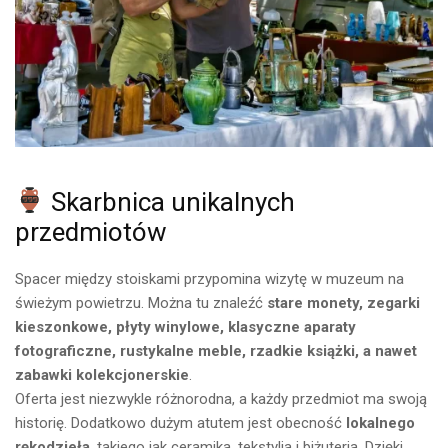
Skarbnica unikalnych
przedmiotów
Spacer między stoiskami przypomina wizytę w muzeum na
świeżym powietrzu. Można tu znaleźć
stare monety, zegarki
kieszonkowe, płyty winylowe, klasyczne aparaty
fotograficzne, rustykalne meble, rzadkie książki, a nawet
zabawki kolekcjonerskie
.
Oferta jest niezwykle różnorodna, a każdy przedmiot ma swoją
historię. Dodatkowo dużym atutem jest obecność
lokalnego
rękodzieła
, takiego jak ceramika, tekstylia i biżuteria. Dzięki