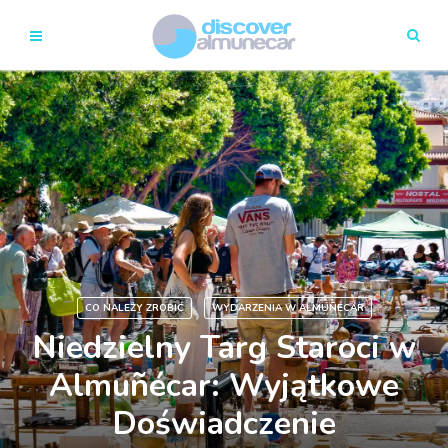
CO NALEŻY ZROBIĆ
WYDARZENIA W ALMUÑÉCAR
Niedzielny Targ Staroci w
Almuñécar: Wyjątkowe
Doświadczenie