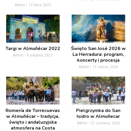
Admin
12 lipca, 2023
Targi w Almuñécar 2022
Święto San José 2026 w
La Herradura: program,
Admin
8 sierpnia, 2022
koncerty i procesja
Admin
11 marca, 2026
Romería de Torrecuevas
Pielgrzymka do San
w Almuñécar – tradycja,
Isidro w Almuñecar
święto i andaluzyjska
Admin
21 czerwca, 2022
atmosfera na Costa