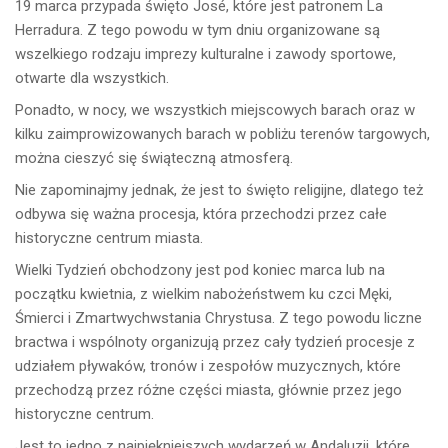
19 marca przypada święto José, które jest patronem La
Herradura. Z tego powodu w tym dniu organizowane są
wszelkiego rodzaju imprezy kulturalne i zawody sportowe,
otwarte dla wszystkich.
Ponadto, w nocy, we wszystkich miejscowych barach oraz w
kilku zaimprowizowanych barach w pobliżu terenów targowych,
można cieszyć się świąteczną atmosferą.
Nie zapominajmy jednak, że jest to święto religijne, dlatego też
odbywa się ważna procesja, która przechodzi przez całe
historyczne centrum miasta.
Wielki Tydzień obchodzony jest pod koniec marca lub na
początku kwietnia, z wielkim nabożeństwem ku czci Męki,
Śmierci i Zmartwychwstania Chrystusa. Z tego powodu liczne
bractwa i wspólnoty organizują przez cały tydzień procesje z
udziałem pływaków, tronów i zespołów muzycznych, które
przechodzą przez różne części miasta, głównie przez jego
historyczne centrum.
Jest to jedno z najpiękniejszych wydarzeń w Andaluzji, które