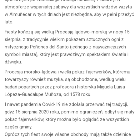
atmosferze wspaniałej zabawy dla wszystkich widzów, wizyta
w Almuñécar w tych dniach jest niezbędna, aby w pełni przeżyć
lato.
Fiesty kończą się wielką Procesją lądowo-morską w nocy 15
sierpnia, z tradycyjnie wielkim pokazem sztucznych ogni z
mitycznego Peñones del Santo (jednego z najważniejszych
symboli miasta), który jest prawdziwym spektaklem światła i
dźwięku.
Procesja morsko-lądowa i wielki pokaz fajerwerków, któremu
towarzyszy również muzyka, są obchodzone, według wielu
badań popartych przez profesora i historyka Miguela Luisa
Lópeza-Guadalupe Muñoza, od 1578 roku.
I nawet pandemia Covid-19 nie zdołała przerwać tej tradycji,
gdyż 15 sierpnia 2020 roku, pomimo ograniczeń, odbył się mały
pokaz fajerwerków, który można było oglądać ze wszystkich
części gminy.
Oprócz tych fiest swoje własne obchody mają także dzielnice