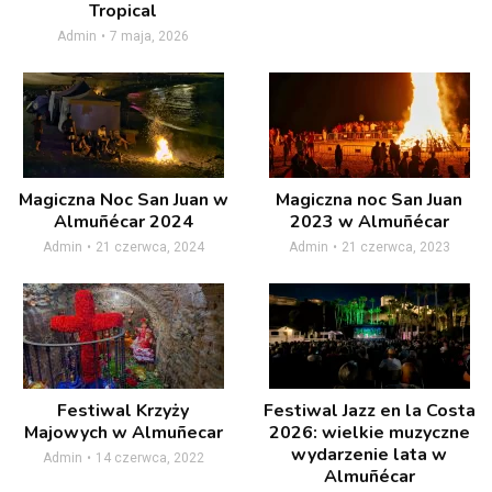
Tropical
Admin
7 maja, 2026
Magiczna Noc San Juan w
Magiczna noc San Juan
Almuñécar 2024
2023 w Almuñécar
Admin
21 czerwca, 2024
Admin
21 czerwca, 2023
Festiwal Krzyży
Festiwal Jazz en la Costa
Majowych w Almuñecar
2026: wielkie muzyczne
wydarzenie lata w
Admin
14 czerwca, 2022
Almuñécar