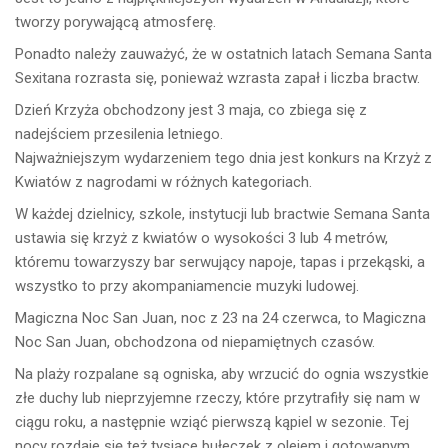
tworzy porywającą atmosferę.
Ponadto należy zauważyć, że w ostatnich latach Semana Santa
Sexitana rozrasta się, ponieważ wzrasta zapał i liczba bractw.
Dzień Krzyża obchodzony jest 3 maja, co zbiega się z
nadejściem przesilenia letniego.
Najważniejszym wydarzeniem tego dnia jest konkurs na Krzyż z
Kwiatów z nagrodami w różnych kategoriach.
W każdej dzielnicy, szkole, instytucji lub bractwie Semana Santa
ustawia się krzyż z kwiatów o wysokości 3 lub 4 metrów,
któremu towarzyszy bar serwujący napoje, tapas i przekąski, a
wszystko to przy akompaniamencie muzyki ludowej.
Magiczna Noc San Juan, noc z 23 na 24 czerwca, to Magiczna
Noc San Juan, obchodzona od niepamiętnych czasów.
Na plaży rozpalane są ogniska, aby wrzucić do ognia wszystkie
złe duchy lub nieprzyjemne rzeczy, które przytrafiły się nam w
ciągu roku, a następnie wziąć pierwszą kąpiel w sezonie. Tej
nocy rozdaje się też tysiące bułeczek z olejem i gotowanym