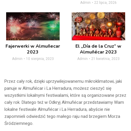
Admin
22 lipca, 2026
Fajerwerki w Almuñecar
El „Día de la Cruz” w
2023
Almuñécar 2023
Admin
10 sierpnia, 2023
Admin
21 kwietnia, 2023
Przez cały rok, dzięki uprzywilejowanemu mikroklimatowi, jaki
panuje w Almuñécar i La Herradura, możesz cieszyć się
wszystkimi lokalnymi festiwalami, które są organizowane przez
cały rok. Dlatego też w Odkryj Almuñécar przedstawiamy Wam
lokalne festiwale Almuñécar i La Herradura, abyście nie
zapomnieli odwiedzić tego małego raju nad brzegiem Morza
Śródziemnego.