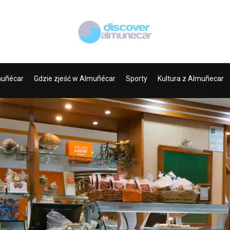
muñécar
Gdzie zjeść w Almuñécar
Sporty
Kultura z Almuñecar