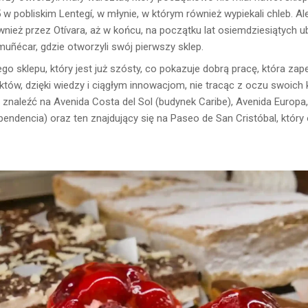
 w pobliskim Lentegí, w młynie, w którym również wypiekali chleb. Al
nież przez Otívara, aż w końcu, na początku lat osiemdziesiątych u
lmuñécar, gdzie otworzyli swój pierwszy sklep.
go sklepu, który jest już szósty, co pokazuje dobrą pracę, która zap
tów, dzięki wiedzy i ciągłym innowacjom, nie tracąc z oczu swoich 
aleźć na Avenida Costa del Sol (budynek Caribe), Avenida Europa, Ve
endencia) oraz ten znajdujący się na Paseo de San Cristóbal, który 