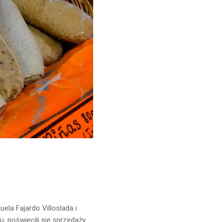
uela Fajardo Villoslada i
, poświęcili się sprzedaży