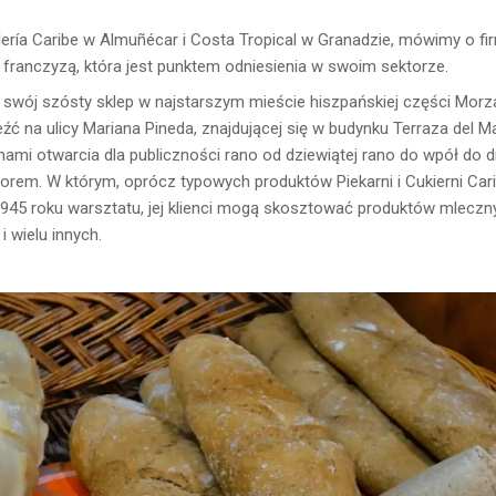
ería Caribe w Almuñécar i Costa Tropical w Granadzie, mówimy o fir
się franczyzą, która jest punktem odniesienia w swoim sektorze.
a swój szósty sklep w najstarszym mieście hiszpańskiej części Mor
ć na ulicy Mariana Pineda, znajdującej się w budynku Terraza del M
ami otwarcia dla publiczności rano od dziewiątej rano do wpół do dr
czorem. W którym, oprócz typowych produktów Piekarni i Cukierni Car
1945 roku warsztatu, jej klienci mogą skosztować produktów mleczn
 wielu innych.