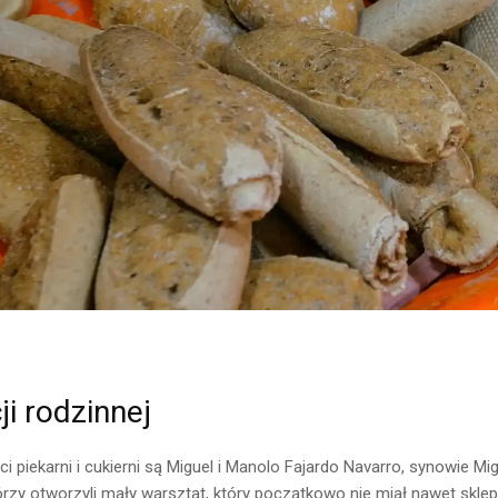
i rodzinnej
ci piekarni i cukierni są Miguel i Manolo Fajardo Navarro, synowie Mig
rzy otworzyli mały warsztat, który początkowo nie miał nawet sklepu