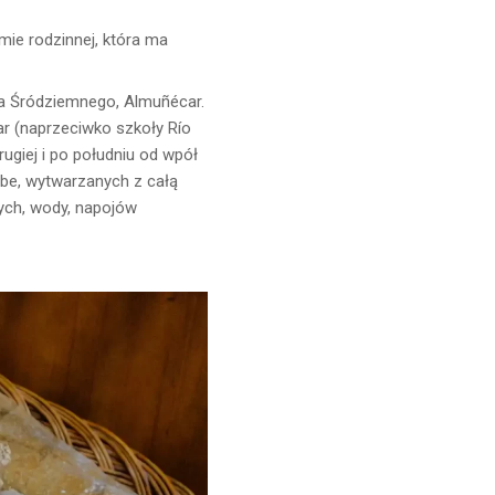
mie rodzinnej, która ma
za Śródziemnego, Almuñécar.
ar (naprzeciwko szkoły Río
ugiej i po południu od wpół
ibe, wytwarzanych z całą
ych, wody, napojów