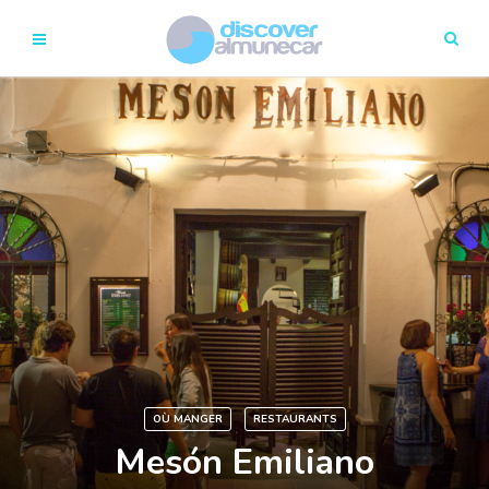
OÙ MANGER
RESTAURANTS
Mesón Emiliano