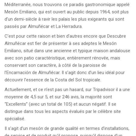
Méditerranée, nous trouvons ce paradis gastronomique appelé
Mesón Emiliano, qui est ouvert au public depuis 1964, soit plus
d’un demi-siècle à ravir les palais les plus exigeants qui sont
passés par Almuñécar et La Herradura.
C’est pour cette raison et bien d’autres encore que Descubre
Almuñécar est fier de présenter à ses adeptes le Mesón
Emiliano, situé dans une ancienne et typique maison andalouse
avec son patio caractéristique, entièrement rénovée, mais
conservant son caractère, à côté de la paroisse de
l’Encarnación de Almuñécar. Il s’agit donc d’un lieu idéal pour
découvrir l’essence de la Costa del Sol tropicale.
Actuellement, et ce n’est pas un hasard, sur Tripadvisor il a une
moyenne de 4,5 sur 5, et sur 246 avis, la majorité sont
“Excellents” (avec un total de 105) et aucun négatif. Il se
distingue dans tous les aspects évalués par le célèbre site
spécialisé.
Il s’agit d’un mesón de grande qualité en termes d’installations,
de service et de produit qu’il propose, puisqu’il dispose d’un