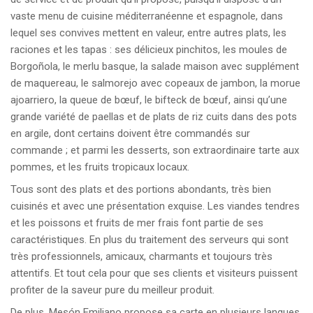
vaste menu de cuisine méditerranéenne et espagnole, dans
lequel ses convives mettent en valeur, entre autres plats, les
raciones et les tapas : ses délicieux pinchitos, les moules de
Borgoñola, le merlu basque, la salade maison avec supplément
de maquereau, le salmorejo avec copeaux de jambon, la morue
ajoarriero, la queue de bœuf, le bifteck de bœuf, ainsi qu’une
grande variété de paellas et de plats de riz cuits dans des pots
en argile, dont certains doivent être commandés sur
commande ; et parmi les desserts, son extraordinaire tarte aux
pommes, et les fruits tropicaux locaux.
Tous sont des plats et des portions abondants, très bien
cuisinés et avec une présentation exquise. Les viandes tendres
et les poissons et fruits de mer frais font partie de ses
caractéristiques. En plus du traitement des serveurs qui sont
très professionnels, amicaux, charmants et toujours très
attentifs. Et tout cela pour que ses clients et visiteurs puissent
profiter de la saveur pure du meilleur produit.
De plus, Mesón Emiliano propose sa carte en plusieurs langues