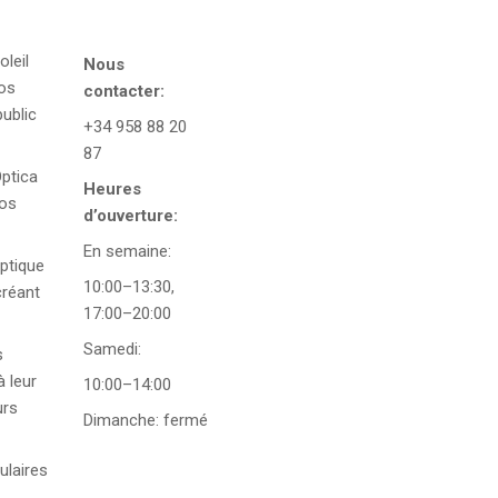
oleil
Nous
vos
contacter:
public
+34 958 88 20
87
ptica
Heures
vos
d’ouverture:
En semaine:
optique
10:00–13:30,
créant
17:00–20:00
Samedi:
s
à leur
10:00–14:00
urs
Dimanche: fermé
ulaires