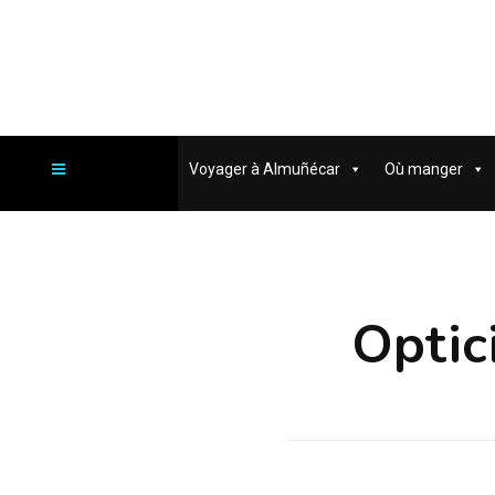
Voyager à Almuñécar
Où manger
Optic