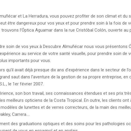
Almuñécar et La Herradura, vous pouvez profiter de son climat et du s
 peut être dangereux pour vos yeux et pour prendre soin à la fois de 
 trouvons l’Óptica Aguamar dans la rue Cristóbal Colón, ouverte au 
ndre soin de vos yeux à Descubre Almuñécar nous vous présentons Ó
xpérience au service de votre santé visuelle, pour prendre soin de 
 plus importants pour vous.
rs qu’il avait déjà presque dix ans d’expérience dans le secteur de l’
le grand saut dans l’aventure de la gestion de sa propre entreprise, en 
L., le 1er février 2007.
érience, son bon travail, ses connaissances étendues et ses prix trè
 des meilleurs opticiens de la Costa Tropical. En outre, les clients ont 
 modèles de lunettes et de verres correcteurs, de la main des meille
akley, Carrera….
ement des graduations optiques et des soins pour les pathologies oc
occupent de vous en espagnol et en anglais.