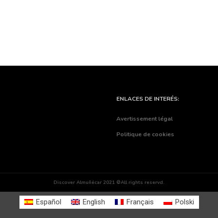
ENLACES DE INTERÉS:
Avertissement légal
Politique de cookies
Discover Almuñécar 2021 ©All rights reservd.
Español
English
Français
Polski