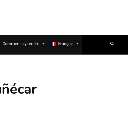
Comment s'y rendre
Français
uñécar