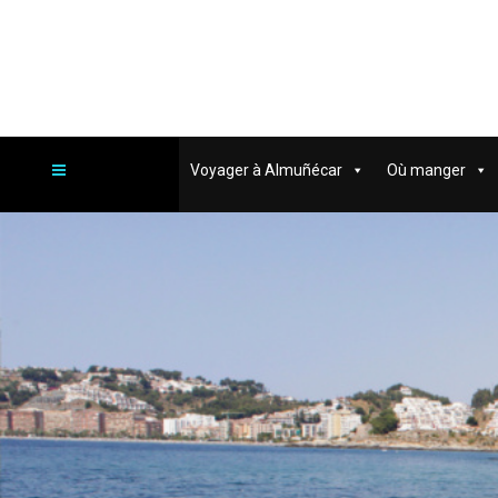
Voyager à Almuñécar
Où manger