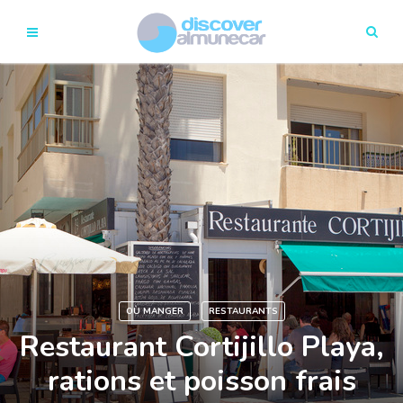
OÙ MANGER
RESTAURANTS
Restaurant Cortijillo Playa,
rations et poisson frais