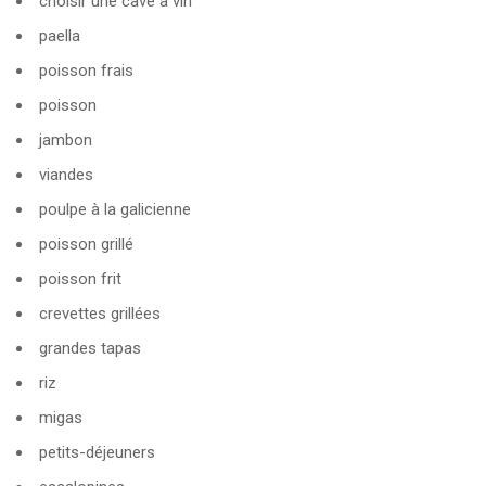
choisir une cave à vin
paella
poisson frais
poisson
jambon
viandes
poulpe à la galicienne
poisson grillé
poisson frit
crevettes grillées
grandes tapas
riz
migas
petits-déjeuners