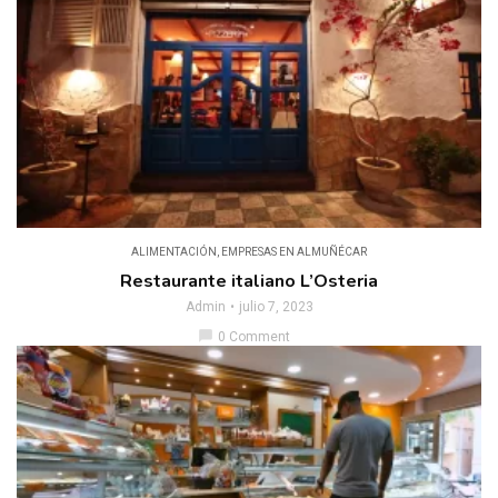
ALIMENTACIÓN
,
EMPRESAS EN ALMUÑÉCAR
Restaurante italiano L’Osteria
Admin
julio 7, 2023
chat_bubble
0 Comment