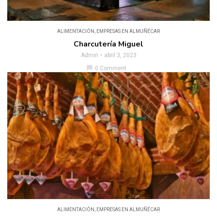
ALIMENTACIÓN
,
EMPRESAS EN ALMUÑÉCAR
Charcutería Miguel
Admin
abril 3, 2023
chat_bubble
0 Comment
ALIMENTACIÓN
,
EMPRESAS EN ALMUÑÉCAR