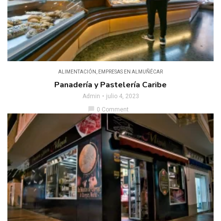
ALIMENTACIÓN
,
EMPRESAS EN ALMUÑÉCAR
Panadería y Pastelería Caribe
Admin
julio 4, 2023
chat_bubble
0 Comment