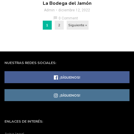
La Bodega del Jamón
Admin
diciembre 12, 2022
chat_bubble
0 Comment
1
2
Siguiente »
NUESTRAS REDES SOCIALES:
¡SÍGUENOS!
¡SÍGUENOS!
ENLACES DE INTERÉS:
Aviso legal