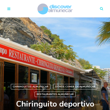
CHIRINGUITOS ALMUÑECAR
DÓNDE COMER EN ALMUÑÉCAR
RESTAURANTES ALMUÑECAR
Chiringuito deportivo