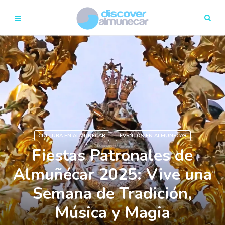
CULTURA EN ALMUÑECAR
EVENTOS EN ALMUÑÉCAR
Fiestas Patronales de
Almuñécar 2025: Vive una
Semana de Tradición,
Música y Magia