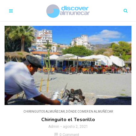
CHIRINGUITOS ALMUÑECAR
,
DÓNDE COMER EN ALMUÑÉCAR
Chiringuito el Tesorillo
Admin
agosto 2, 2021
chat_bubble
0 Comment