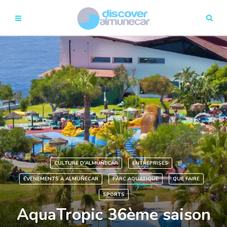
CULTURE D'ALMUÑECAR
ENTREPRISES
ÉVÉNEMENTS À ALMUÑÉCAR
PARC AQUATIQUE
QUE FAIRE
SPORTS
AquaTropic 36ème saison