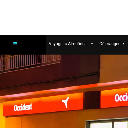
Voyager à Almuñécar
Où manger