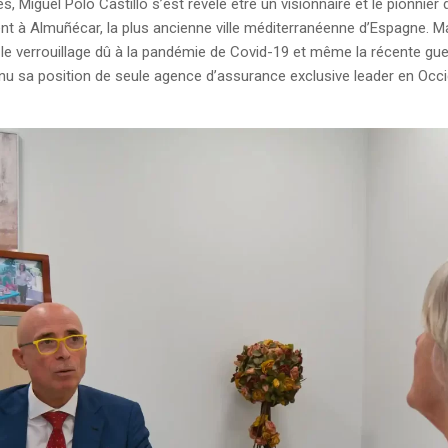
s, Miguel Polo Castillo s’est révélé être un visionnaire et le pionnier
t à Almuñécar, la plus ancienne ville méditerranéenne d’Espagne. M
e, le verrouillage dû à la pandémie de Covid-19 et même la récente gue
enu sa position de seule agence d’assurance exclusive leader en Occi