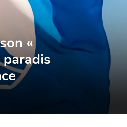
son «
 paradis
nce