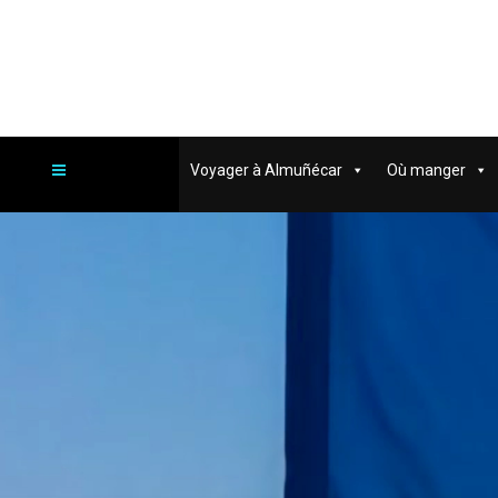
Voyager à Almuñécar
Où manger