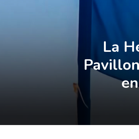
La H
Pavillo
en