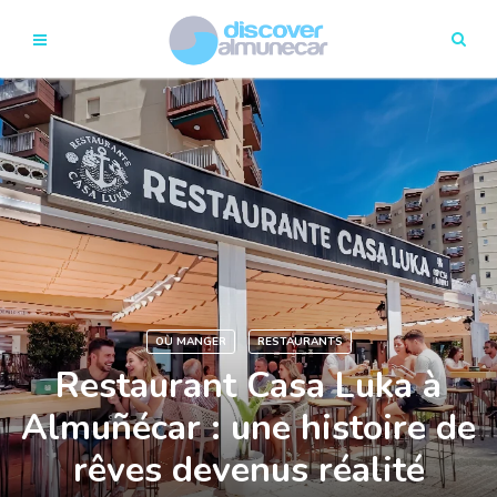
OÙ MANGER
RESTAURANTS
Restaurant Casa Luka à
Almuñécar : une histoire de
rêves devenus réalité