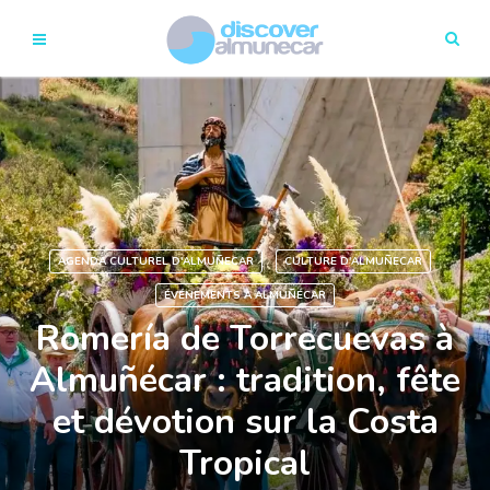
AGENDA CULTUREL D'ALMUÑECAR
CULTURE D'ALMUÑECAR
ÉVÉNEMENTS À ALMUÑÉCAR
Romería de Torrecuevas à
Almuñécar : tradition, fête
et dévotion sur la Costa
Tropical