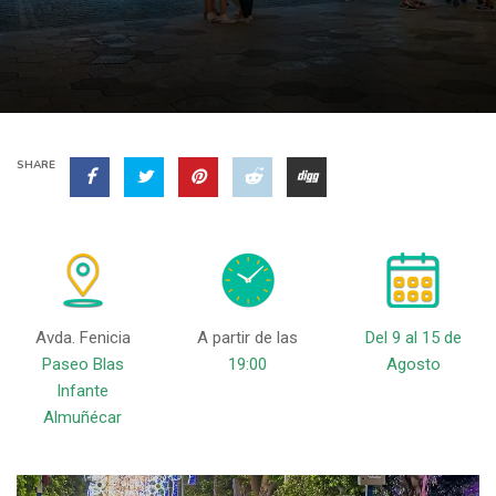
SHARE
Avda. Fenicia
A partir de las
Del 9 al 15 de
Paseo Blas
19:00
Agosto
Infante
Almuñécar