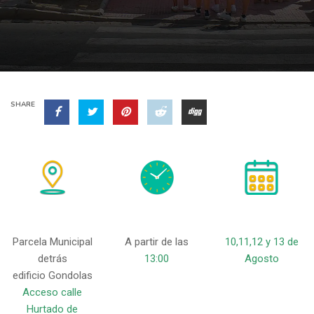
SHARE
Parcela Municipal
A partir de las
10,11,12 y 13 de
detrás
13:00
Agosto
edificio Gondolas
Acceso calle
Hurtado de