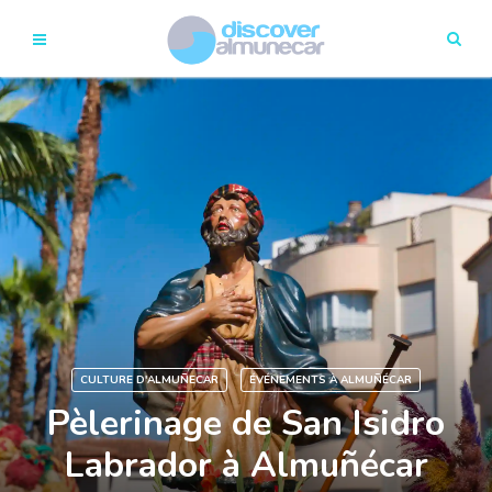
CULTURE D'ALMUÑECAR
ÉVÉNEMENTS À ALMUÑÉCAR
Pèlerinage de San Isidro
Labrador à Almuñécar