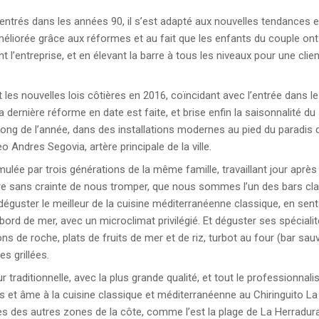
trés dans les années 90, il s’est adapté aux nouvelles tendances e
méliorée grâce aux réformes et au fait que les enfants du couple ont 
 l’entreprise, et en élevant la barre à tous les niveaux pour une clien
 les nouvelles lois côtières en 2016, coïncidant avec l’entrée dans le
la dernière réforme en date est faite, et brise enfin la saisonnalité d
 long de l’année, dans des installations modernes au pied du paradis q
 Andres Segovia, artère principale de la ville.
ulée par trois générations de la même famille, travaillant jour après 
re sans crainte de nous tromper, que nous sommes l’un des bars cla
éguster le meilleur de la cuisine méditerranéenne classique, en senta
ord de mer, avec un microclimat privilégié. Et déguster ses spécialité
sons de roche, plats de fruits de mer et de riz, turbot au four (bar sau
es grillées.
 traditionnelle, avec la plus grande qualité, et tout le professionnal
s et âme à la cuisine classique et méditerranéenne au Chiringuito La
ules des autres zones de la côte, comme l’est la plage de La Herradura