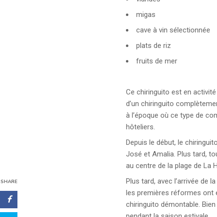
migas
cave à vin sélectionnée
plats de riz
fruits de mer
Ce chiringuito est en activit
d’un chiringuito complètemen
à l’époque où ce type de co
hôteliers.
Depuis le début, le chiringui
José et Amalia. Plus tard, to
au centre de la plage de La H
Plus tard, avec l’arrivée de
SHARE
les premières réformes ont é
chiringuito démontable. Bien 
pendant la saison estivale.