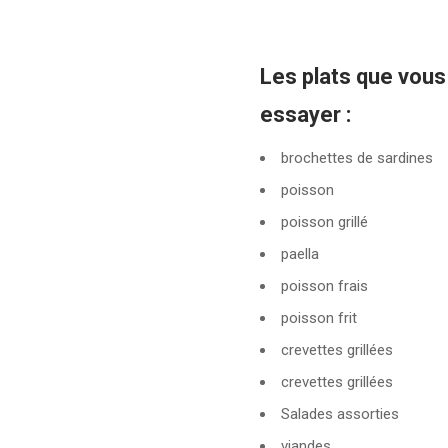
Les plats que vou
essayer :
brochettes de sardines
poisson
poisson grillé
paella
poisson frais
poisson frit
crevettes grillées
crevettes grillées
Salades assorties
viandes