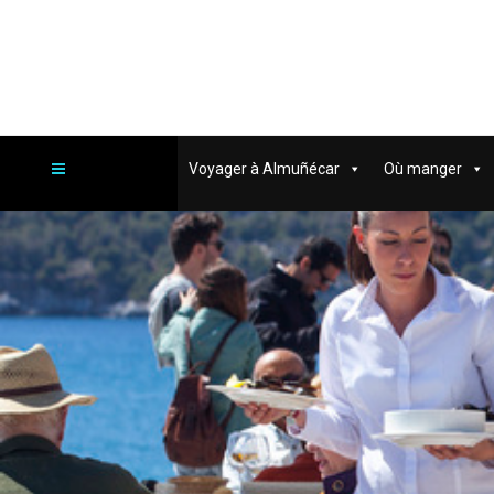
Voyager à Almuñécar
Où manger