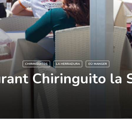
CHIRINGUITOS
LA HERRADURA
OÙ MANGER
rant Chiringuito la 