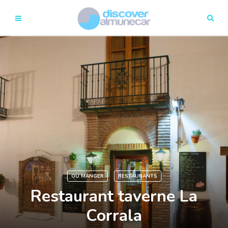
OÙ MANGER
RESTAURANTS
Restaurant taverne La
Corrala