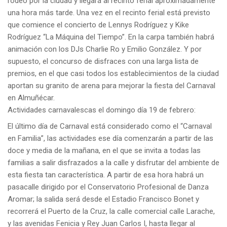
rodeo por la ciudad y llegará al recinto ferial aproximadamente
una hora más tarde. Una vez en el recinto ferial está previsto
que comience el concierto de Lennys Rodríguez y Kike
Rodríguez “La Máquina del Tiempo”. En la carpa también habrá
animación con los DJs Charlie Ro y Emilio González. Y por
supuesto, el concurso de disfraces con una larga lista de
premios, en el que casi todos los establecimientos de la ciudad
aportan su granito de arena para mejorar la fiesta del Carnaval
en Almuñécar.
Actividades carnavalescas el domingo día 19 de febrero:
El último día de Carnaval está considerado como el “Carnaval
en Familia”, las actividades ese día comenzarán a partir de las
doce y media de la mañana, en el que se invita a todas las
familias a salir disfrazados a la calle y disfrutar del ambiente de
esta fiesta tan característica. A partir de esa hora habrá un
pasacalle dirigido por el Conservatorio Profesional de Danza
Aromar; la salida será desde el Estadio Francisco Bonet y
recorrerá el Puerto de la Cruz, la calle comercial calle Larache,
y las avenidas Fenicia y Rey Juan Carlos I, hasta llegar al